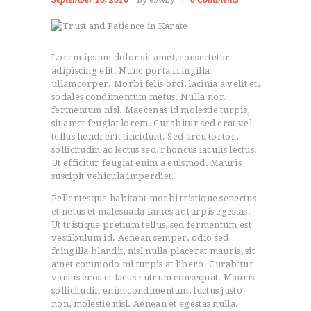
September 10, 2016
by e5wby
0
Comments
JOIN US
CONTACT US
Lorem ipsum dolor sit amet, consectetur
adipiscing elit. Nunc porta fringilla
ullamcorper. Morbi felis orci, lacinia a velit et,
sodales condimentum metus. Nulla non
fermentum nisl. Maecenas id molestie turpis,
sit amet feugiat lorem. Curabitur sed erat vel
tellus hendrerit tincidunt. Sed arcu tortor,
sollicitudin ac lectus sed, rhoncus iaculis lectus.
Ut efficitur feugiat enim a euismod. Mauris
suscipit vehicula imperdiet.
Pellentesque habitant morbi tristique senectus
et netus et malesuada fames ac turpis egestas.
Ut tristique pretium tellus, sed fermentum est
vestibulum id. Aenean semper, odio sed
fringilla blandit, nisl nulla placerat mauris, sit
amet commodo mi turpis at libero. Curabitur
varius eros et lacus rutrum consequat. Mauris
sollicitudin enim condimentum, luctus justo
non, molestie nisl. Aenean et egestas nulla.