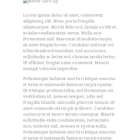
JOIN US
CONTACT US
Lorem ipsum dolor sit amet, consectetur
adipiscing elit. Nunc porta fringilla
ullamcorper. Morbi felis orci, lacinia a velit et,
sodales condimentum metus. Nulla non
fermentum nisl. Maecenas id molestie turpis,
sit amet feugiat lorem. Curabitur sed erat vel
tellus hendrerit tincidunt. Sed arcu tortor,
sollicitudin ac lectus sed, rhoncus iaculis lectus.
Ut efficitur feugiat enim a euismod. Mauris
suscipit vehicula imperdiet.
Pellentesque habitant morbi tristique senectus
et netus et malesuada fames ac turpis egestas.
Ut tristique pretium tellus, sed fermentum est
vestibulum id. Aenean semper, odio sed
fringilla blandit, nisl nulla placerat mauris, sit
amet commodo mi turpis at libero. Curabitur
varius eros et lacus rutrum consequat. Mauris
sollicitudin enim condimentum, luctus justo
non, molestie nisl. Aenean et egestas nulla.
Pellentesque habitant morbi tristique senectus
et netus et malesuada fames ac turpis egestas.