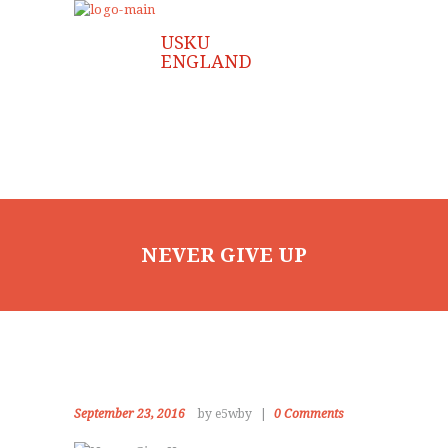
NEVER GIVE UP
HOME
ABOUT US
CLASSES
INSTRUCTOR
FAQ
September 23, 2016
by e5wby
0
Comments
GALLERY